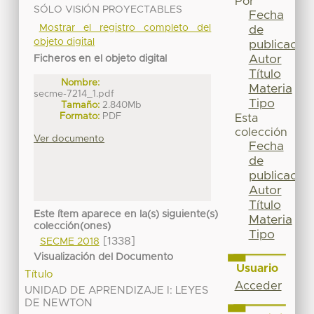
Por
SÓLO VISIÓN PROYECTABLES
Fecha
Mostrar el registro completo del
de
objeto digital
publicación
Autor
Ficheros en el objeto digital
Título
Nombre:
Materia
secme-7214_1.pdf
Tipo
Tamaño:
2.840Mb
Formato:
PDF
Esta
colección
Ver documento
Fecha
de
publicación
Autor
Título
Este ítem aparece en la(s) siguiente(s)
Materia
colección(ones)
Tipo
[1338]
SECME 2018
Visualización del Documento
Usuario
Título
Acceder
UNIDAD DE APRENDIZAJE I: LEYES
DE NEWTON