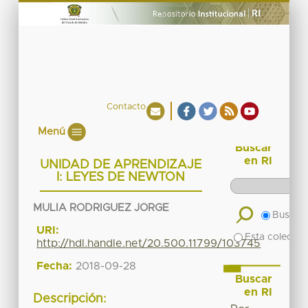
Contacto
Menú
Buscar
en RI
UNIDAD DE APRENDIZAJE
I: LEYES DE NEWTON
MULIA RODRIGUEZ JORGE
Buscar 
URI:
Esta colecció
http://hdl.handle.net/20.500.11799/103745
Fecha:
2018-09-28
Buscar
en RI
Descripción: