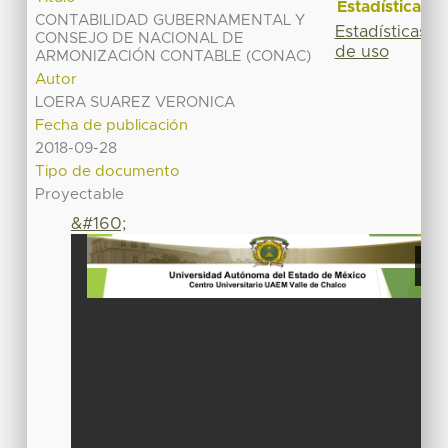
Estadísticas
CONTABILIDAD GUBERNAMENTAL Y
Estadísticas
CONSEJO DE NACIONAL DE
de uso
ARMONIZACIÓN CONTABLE (CONAC)
Autor
LOERA SUAREZ VERONICA
Fecha de publicación
2018-09-28
Tipo de documento
Proyectable
&#160;