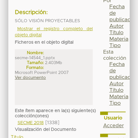
Por
Fecha
Descripción:
de
publicación
SÓLO VISIÓN PROYECTABLES
Autor
Mostrar el registro completo del
Título
objeto digital
Materia
Ficheros en el objeto digital
Tipo
Esta
Nombre:
secme-14544_1.pptx
colección
Tamaño:
2.403Mb
Fecha
Formato:
de
Microsoft PowerPoint 2007
publicación
Ver documento
Autor
Título
Materia
Tipo
Este ítem aparece en la(s) siguiente(s)
colección(ones)
Usuario
[1338]
SECME 2018
Acceder
Visualización del Documento
Título