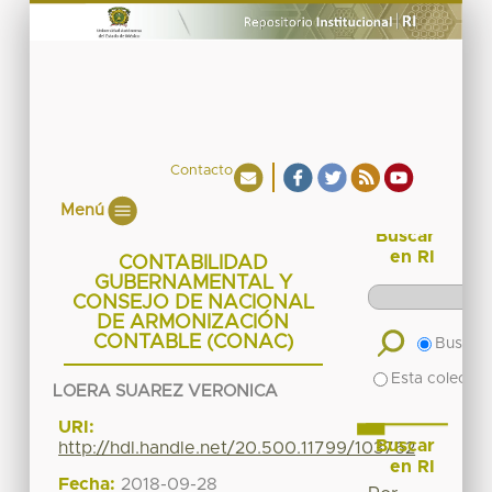
Contacto
Menú
Buscar
en RI
CONTABILIDAD
GUBERNAMENTAL Y
CONSEJO DE NACIONAL
DE ARMONIZACIÓN
CONTABLE (CONAC)
Buscar 
Esta colecció
LOERA SUAREZ VERONICA
URI:
Buscar
http://hdl.handle.net/20.500.11799/103762
en RI
Fecha:
2018-09-28