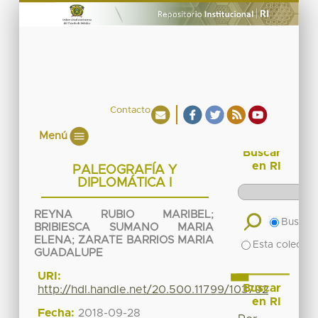
Contacto
Menú
Buscar
en RI
PALEOGRAFÍA Y
DIPLOMÁTICA I
REYNA RUBIO MARIBEL
;
Buscar 
BRIBIESCA SUMANO MARIA
ELENA
;
ZARATE BARRIOS MARIA
Esta colecció
GUADALUPE
URI:
Buscar
http://hdl.handle.net/20.500.11799/103792
en RI
Fecha:
2018-09-28