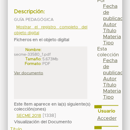
Por
Fecha
Descripción:
de
publicación
GUÍA PEDAGÓGICA
Autor
Mostrar el registro completo del
Título
objeto digital
Materia
Ficheros en el objeto digital
Tipo
Esta
Nombre:
secme-33580_1.pdf
colección
Tamaño:
5.673Mb
Fecha
Formato:
PDF
de
publicación
Ver documento
Autor
Título
Materia
Tipo
Este ítem aparece en la(s) siguiente(s)
colección(ones)
Usuario
[1338]
SECME 2018
Acceder
Visualización del Documento
Título