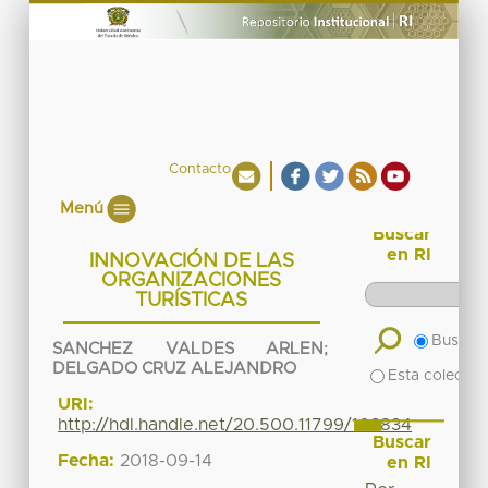
Contacto
Menú
Buscar
en RI
INNOVACIÓN DE LAS
ORGANIZACIONES
TURÍSTICAS
Buscar 
SANCHEZ VALDES ARLEN
;
DELGADO CRUZ ALEJANDRO
Esta colecció
URI:
http://hdl.handle.net/20.500.11799/103834
Buscar
Fecha:
2018-09-14
en RI