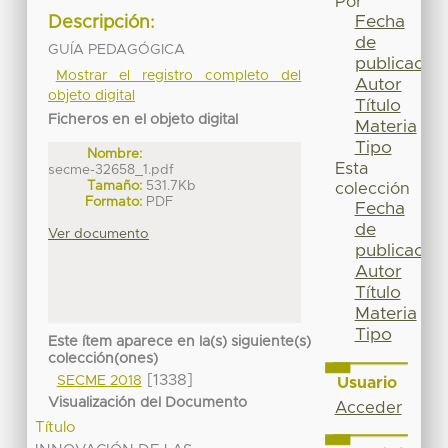
Por
Fecha
Descripción:
de
GUÍA PEDAGÓGICA
publicación
Mostrar el registro completo del
Autor
objeto digital
Título
Ficheros en el objeto digital
Materia
Tipo
Nombre:
Esta
secme-32658_1.pdf
Tamaño:
531.7Kb
colección
Formato:
PDF
Fecha
de
Ver documento
publicación
Autor
Título
Materia
Tipo
Este ítem aparece en la(s) siguiente(s)
colección(ones)
[1338]
SECME 2018
Usuario
Visualización del Documento
Acceder
Título