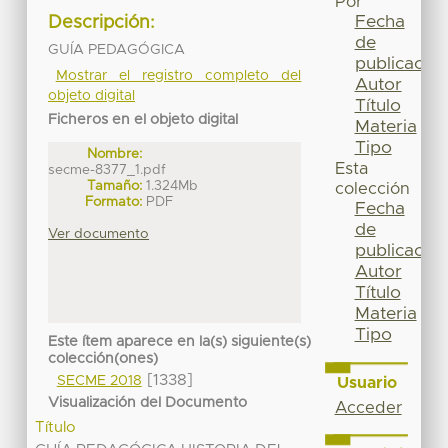
Por
Fecha
Descripción:
de
GUÍA PEDAGÓGICA
publicación
Mostrar el registro completo del
Autor
objeto digital
Título
Ficheros en el objeto digital
Materia
Tipo
Nombre:
Esta
secme-8377_1.pdf
Tamaño:
1.324Mb
colección
Formato:
PDF
Fecha
de
Ver documento
publicación
Autor
Título
Materia
Tipo
Este ítem aparece en la(s) siguiente(s)
colección(ones)
[1338]
SECME 2018
Usuario
Visualización del Documento
Acceder
Título