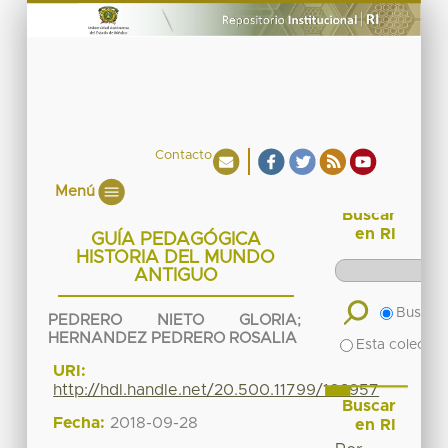
Contacto
Menú
Buscar
en RI
GUÍA PEDAGÓGICA
HISTORIA DEL MUNDO
ANTIGUO
Buscar 
PEDRERO NIETO GLORIA
;
HERNANDEZ PEDRERO ROSALIA
Esta colecció
URI:
http://hdl.handle.net/20.500.11799/103957
Buscar
Fecha:
2018-09-28
en RI