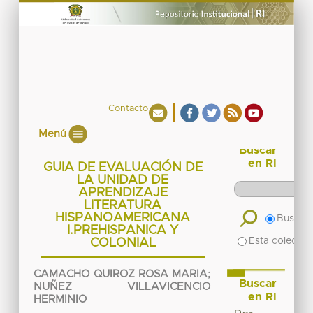
Contacto
Menú
Buscar
en RI
GUIA DE EVALUACIÓN DE
LA UNIDAD DE
APRENDIZAJE
LITERATURA
HISPANOAMERICANA
Buscar 
I.PREHISPANICA Y
Esta colecció
COLONIAL
CAMACHO QUIROZ ROSA MARIA
;
Buscar
NUÑEZ VILLAVICENCIO
en RI
HERMINIO