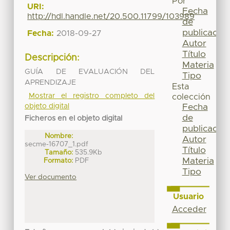
Por
URI:
Fecha
http://hdl.handle.net/20.500.11799/103989
de
publicación
Fecha:
2018-09-27
Autor
Título
Descripción:
Materia
GUÍA DE EVALUACIÓN DEL
Tipo
APRENDIZAJE
Esta
Mostrar el registro completo del
colección
objeto digital
Fecha
de
Ficheros en el objeto digital
publicación
Nombre:
Autor
secme-16707_1.pdf
Título
Tamaño:
535.9Kb
Materia
Formato:
PDF
Tipo
Ver documento
Usuario
Acceder