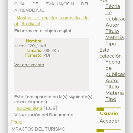
Por
GUÍA DE EVALUACIÓN DEL
Fecha
APRENDIZAJE
de
Mostrar el registro completo del
publicación
objeto digital
Autor
Título
Ficheros en el objeto digital
Materia
Nombre:
Tipo
secme-120_1.pdf
Esta
Tamaño:
385.8Kb
Formato:
PDF
colección
Fecha
Ver documento
de
publicación
Autor
Título
Materia
Este ítem aparece en la(s) siguiente(s)
Tipo
colección(ones)
[1338]
SECME 2018
Usuario
Visualización del Documento
Acceder
Título
IMPACTOS DEL TURISMO