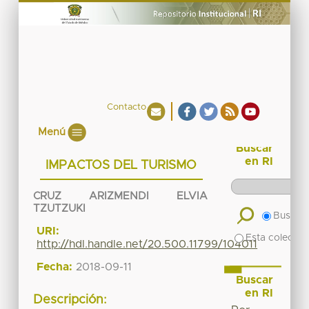
Contacto
Menú
Buscar
en RI
IMPACTOS DEL TURISMO
CRUZ ARIZMENDI ELVIA
TZUTZUKI
Buscar 
URI:
Esta colecció
http://hdl.handle.net/20.500.11799/104011
Fecha:
2018-09-11
Buscar
en RI
Descripción: