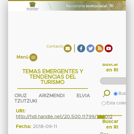
Contacto
Menú
Buscar
en RI
TEMAS EMERGENTES Y
TENDENCIAS DEL
TURISMO
Buscar 
CRUZ ARIZMENDI ELVIA
TZUTZUKI
Esta colecció
URI:
http://hdl.handle.net/20.500.11799/104012
Buscar
Fecha:
2018-09-11
en RI