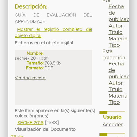
Por
Fecha
Descripción:
de
GUÍA DE EVALUACIÓN DEL
publicación
APRENDIZAJE
Autor
Mostrar el registro completo del
Título
objeto digital
Materia
Ficheros en el objeto digital
Tipo
Esta
Nombre:
colección
secme-120_1.pdf
Tamaño:
763.5Kb
Fecha
Formato:
PDF
de
publicación
Ver documento
Autor
Título
Materia
Tipo
Este ítem aparece en la(s) siguiente(s)
colección(ones)
Usuario
[1338]
SECME 2018
Acceder
Visualización del Documento