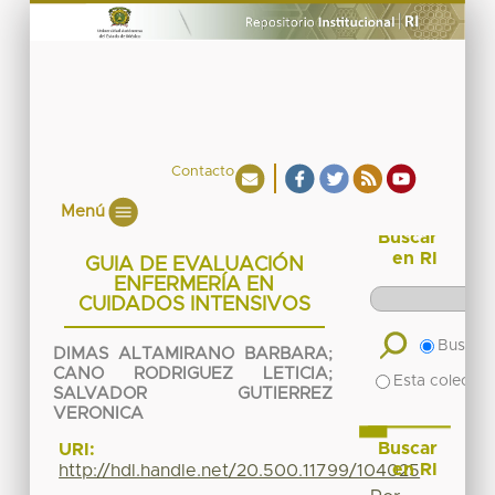
Contacto
Menú
Buscar
en RI
GUIA DE EVALUACIÓN
ENFERMERÍA EN
CUIDADOS INTENSIVOS
Buscar 
DIMAS ALTAMIRANO BARBARA
;
CANO RODRIGUEZ LETICIA
;
Esta colecció
SALVADOR GUTIERREZ
VERONICA
Buscar
URI:
en RI
http://hdl.handle.net/20.500.11799/104025