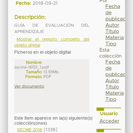
Por
Fecha:
2018-09-21
Fecha
de
Descripción:
publicación
Autor
GUÍA DE EVALUACIÓN DEL
Título
APRENDIZAJE
Materia
Mostrar el registro completo del
Tipo
objeto digital
Esta
Ficheros en el objeto digital
colección
Fecha
Nombre:
secme-16151_1.pdf
de
Tamaño:
13.93Mb
publicación
Formato:
PDF
Autor
Ver documento
Título
Materia
Tipo
Usuario
Este ítem aparece en la(s) siguiente(s)
Acceder
colección(ones)
[1338]
SECME 2018