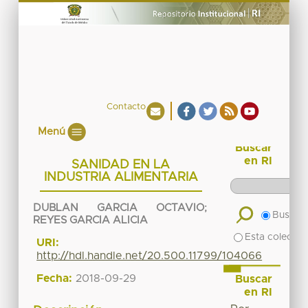
Contacto
Menú
Buscar
en RI
SANIDAD EN LA
INDUSTRIA ALIMENTARIA
DUBLAN GARCIA OCTAVIO
;
Buscar 
REYES GARCIA ALICIA
Esta colecció
URI:
http://hdl.handle.net/20.500.11799/104066
Fecha:
2018-09-29
Buscar
en RI