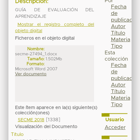
Por
Descripción:
Fecha
GUÍA DE EVALUACIÓN DEL
de
APRENDIZAJE
publicación
Mostrar el registro completo del
Autor
objeto digital
Título
Ficheros en el objeto digital
Materia
Tipo
Nombre:
Esta
secme-27494_1.docx
colección
Tamaño:
1.502Mb
Formato:
Fecha
Microsoft Word 2007
de
Ver documento
publicación
Autor
Título
Materia
Tipo
Este ítem aparece en la(s) siguiente(s)
colección(ones)
Usuario
[1338]
SECME 2018
Visualización del Documento
Acceder
Título