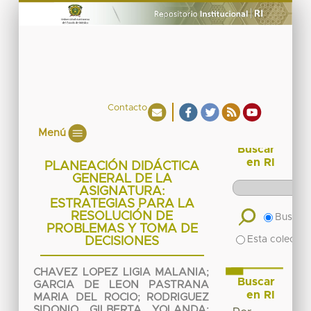
Contacto
Menú
Buscar
en RI
PLANEACIÓN DIDÁCTICA
GENERAL DE LA
ASIGNATURA:
ESTRATEGIAS PARA LA
RESOLUCIÓN DE
Buscar 
PROBLEMAS Y TOMA DE
Esta colecció
DECISIONES
CHAVEZ LOPEZ LIGIA MALANIA
;
Buscar
GARCIA DE LEON PASTRANA
en RI
MARIA DEL ROCIO
;
RODRIGUEZ
SIDONIO GILBERTA YOLANDA
;