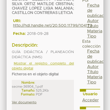
Por
SILVA ORTIZ MATILDE CRISTINA
;
Fecha
CHAVEZ LOPEZ LIGIA MALANIA
;
de
CASTILLON CONTRERAS LETICIA
publicación
Autor
URI:
http://hdl.handle.net/20.500.11799/104173
Título
Materia
Fecha:
2018-09-28
Tipo
Esta
Descripción:
colección
Fecha
GUÍA DIDÁCTICA / PLANEACIÓN
de
DIDÁCTICA (NMS)
publicación
Mostrar el registro completo del
Autor
objeto digital
Título
Ficheros en el objeto digital
Materia
Tipo
Nombre:
secme-36904_1.pdf
Tamaño:
525.2Kb
Usuario
Formato:
PDF
Acceder
Ver documento