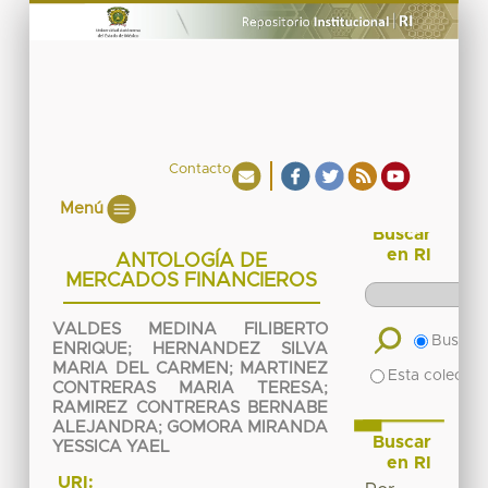
Contacto
Menú
Buscar
en RI
ANTOLOGÍA DE
MERCADOS FINANCIEROS
VALDES MEDINA FILIBERTO
Buscar 
ENRIQUE
;
HERNANDEZ SILVA
MARIA DEL CARMEN
;
MARTINEZ
Esta colecció
CONTRERAS MARIA TERESA
;
RAMIREZ CONTRERAS BERNABE
ALEJANDRA
;
GOMORA MIRANDA
Buscar
YESSICA YAEL
en RI
URI: