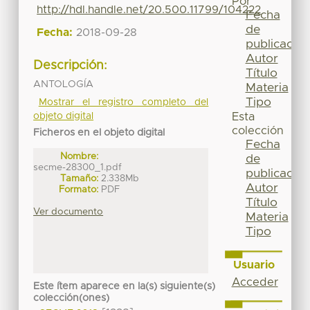
Por
http://hdl.handle.net/20.500.11799/104222
Fecha
de
Fecha:
2018-09-28
publicación
Autor
Descripción:
Título
ANTOLOGÍA
Materia
Tipo
Mostrar el registro completo del
objeto digital
Esta
colección
Ficheros en el objeto digital
Fecha
Nombre:
de
secme-28300_1.pdf
publicación
Tamaño:
2.338Mb
Autor
Formato:
PDF
Título
Ver documento
Materia
Tipo
Usuario
Acceder
Este ítem aparece en la(s) siguiente(s)
colección(ones)