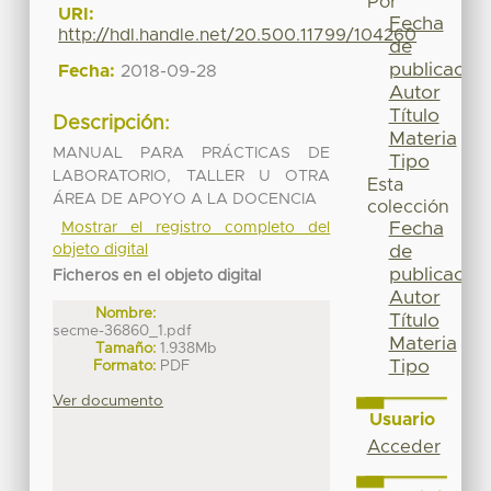
Por
URI:
Fecha
http://hdl.handle.net/20.500.11799/104260
de
publicación
Fecha:
2018-09-28
Autor
Título
Descripción:
Materia
MANUAL PARA PRÁCTICAS DE
Tipo
LABORATORIO, TALLER U OTRA
Esta
ÁREA DE APOYO A LA DOCENCIA
colección
Fecha
Mostrar el registro completo del
objeto digital
de
publicación
Ficheros en el objeto digital
Autor
Nombre:
Título
secme-36860_1.pdf
Materia
Tamaño:
1.938Mb
Tipo
Formato:
PDF
Ver documento
Usuario
Acceder