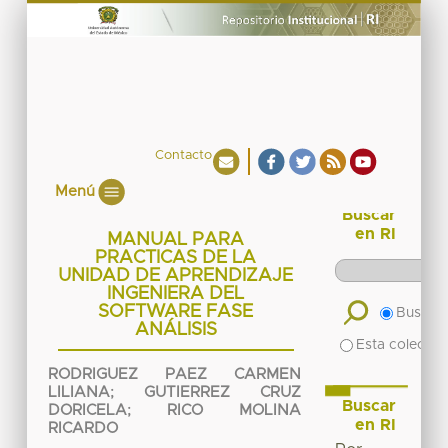
Contacto
Menú
Buscar
en RI
MANUAL PARA
PRACTICAS DE LA
UNIDAD DE APRENDIZAJE
INGENIERA DEL
SOFTWARE FASE
Buscar 
ANÁLISIS
Esta colecció
RODRIGUEZ PAEZ CARMEN
LILIANA
;
GUTIERREZ CRUZ
Buscar
DORICELA
;
RICO MOLINA
en RI
RICARDO