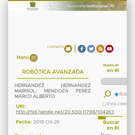
Contacto
Menú
Buscar
en RI
ROBÓTICA AVANZADA
HERNANDEZ HERNANDEZ
MARISOL
;
MENDOZA PEREZ
Buscar 
MARCO ALBERTO
Esta colecció
URI:
http://hdl.handle.net/20.500.11799/104263
Fecha:
2018-09-28
Buscar
en RI