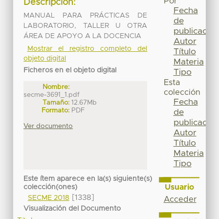
Por
Descripción:
Fecha
MANUAL PARA PRÁCTICAS DE
de
LABORATORIO, TALLER U OTRA
publicación
ÁREA DE APOYO A LA DOCENCIA
Autor
Mostrar el registro completo del
Título
objeto digital
Materia
Ficheros en el objeto digital
Tipo
Esta
Nombre:
colección
secme-3691_1.pdf
Fecha
Tamaño:
12.67Mb
Formato:
PDF
de
publicación
Ver documento
Autor
Título
Materia
Tipo
Este ítem aparece en la(s) siguiente(s)
Usuario
colección(ones)
[1338]
SECME 2018
Acceder
Visualización del Documento