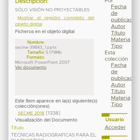
Por
Descripción:
Fecha
SÓLO VISIÓN NO PROYECTABLES
de
Mostrar el registro completo del
publicación
objeto digital
Autor
Ficheros en el objeto digital
Título
Materia
Nombre:
Tipo
secme-39843_1.pptx
Tamaño:
5.179Mb
Esta
Formato:
colección
Microsoft PowerPoint 2007
Fecha
Ver documento
de
publicación
Autor
Título
Materia
Este ítem aparece en la(s) siguiente(s)
Tipo
colección(ones)
[1338]
SECME 2018
Usuario
Visualización del Documento
Acceder
Título
TECNICAS RADIOGRAFICAS PARA EL