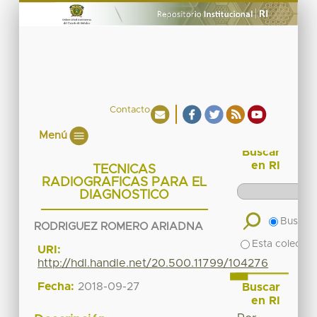
Contacto
Menú
Buscar
en RI
TECNICAS
RADIOGRAFICAS PARA EL
DIAGNOSTICO
Buscar 
RODRIGUEZ ROMERO ARIADNA
Esta colecció
URI:
http://hdl.handle.net/20.500.11799/104276
Fecha:
2018-09-27
Buscar
en RI