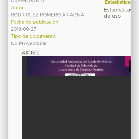
DIAGNOSTICO
Estadísticas
Autor
Estadísticas
RODRIGUEZ ROMERO ARIADNA
de uso
Fecha de publicación
2018-09-27
Tipo de documento
No Proyectable
&#160;