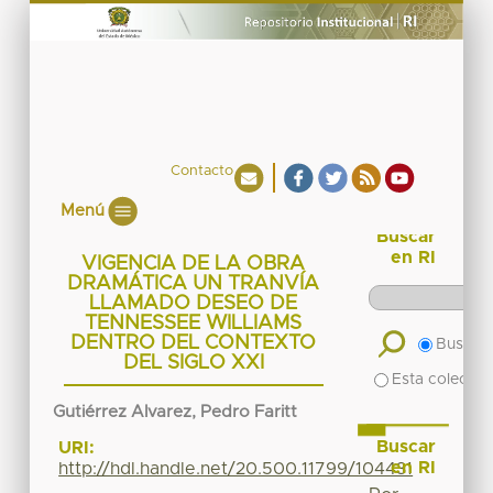
Contacto
Menú
Buscar
en RI
VIGENCIA DE LA OBRA
DRAMÁTICA UN TRANVÍA
LLAMADO DESEO DE
TENNESSEE WILLIAMS
DENTRO DEL CONTEXTO
Buscar 
DEL SIGLO XXI
Esta colecció
Gutiérrez Alvarez, Pedro Faritt
Buscar
URI:
en RI
http://hdl.handle.net/20.500.11799/104431