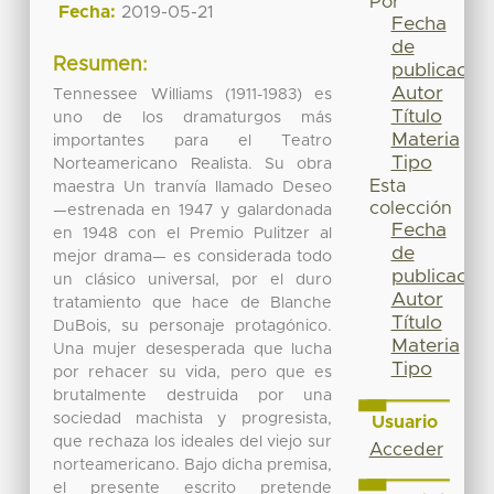
Por
Fecha:
2019-05-21
Fecha
de
Resumen:
publicación
Autor
Tennessee Williams (1911-1983) es
Título
uno de los dramaturgos más
Materia
importantes para el Teatro
Tipo
Norteamericano Realista. Su obra
Esta
maestra Un tranvía llamado Deseo
colección
—estrenada en 1947 y galardonada
Fecha
en 1948 con el Premio Pulitzer al
de
mejor drama— es considerada todo
publicación
un clásico universal, por el duro
Autor
tratamiento que hace de Blanche
Título
DuBois, su personaje protagónico.
Materia
Una mujer desesperada que lucha
Tipo
por rehacer su vida, pero que es
brutalmente destruida por una
sociedad machista y progresista,
Usuario
que rechaza los ideales del viejo sur
Acceder
norteamericano. Bajo dicha premisa,
el presente escrito pretende