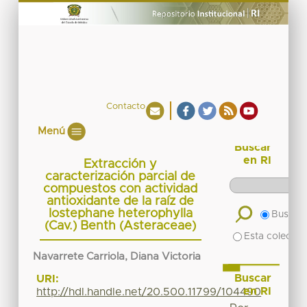
Contacto
Menú
Buscar
en RI
Extracción y
caracterización parcial de
compuestos con actividad
antioxidante de la raíz de
Iostephane heterophylla
Buscar 
(Cav.) Benth (Asteraceae)
Esta colecció
Navarrete Carriola, Diana Victoria
Buscar
URI:
en RI
http://hdl.handle.net/20.500.11799/104490