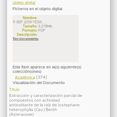
objeto digital
Ficheros en el objeto digital
Nombre:
11 SEP 2019-TESIS ...
Tamaño:
3.278Mb
Formato:
PDF
Descripción:
Tesis completa
Ver documento
Este ítem aparece en la(s) siguiente(s)
colección(ones)
[374]
Académica
Visualización del Documento
Título
Extracción y caracterización parcial de
compuestos con actividad
antioxidante de la raíz de Iostephane
heterophylla (Cav.) Benth
(Asteraceae)