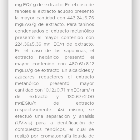
mg EQ/ g de extracto. En el caso de
fenoles el extracto acuoso presentó
la mayor cantidad con 443.24±6.76
mgEAG/g de extracto. Para taninos
condensados el extracto metanólico
presentó el mayor contenido con
224.36±5.36 mg EC/g de extracto.
En el caso de las saponinas, el
extracto hexánico presentó el
mayor contenido con 480.61±8.12
mgED/g de extracto. En alcaloides y
azúcares reductores el extracto
metanólico presentó mayor
cantidad con 10.12±0.71 mgEGram/ g
de extracto y 130.67±2.00
mgEGlu/g de extracto
respectivamente. Así mismo, se
efectuó una separación y análisis
(UV-vis) para la identificación de
compuestos fenólicos, el cual se
realizó por cromatografía liquida de