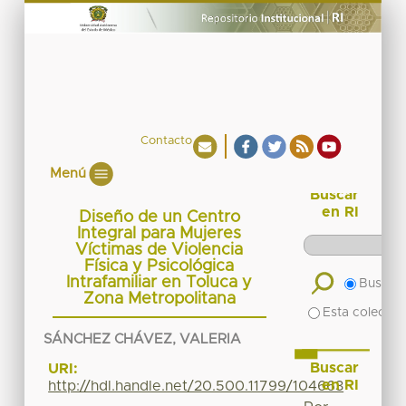
Contacto
Menú
Buscar
en RI
Diseño de un Centro
Integral para Mujeres
Víctimas de Violencia
Física y Psicológica
Intrafamiliar en Toluca y
Buscar 
Zona Metropolitana
Esta colecció
SÁNCHEZ CHÁVEZ, VALERIA
Buscar
URI:
en RI
http://hdl.handle.net/20.500.11799/104663