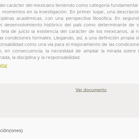
is del carácter del mexicano teniendo como categoría fundamental
s momentos en la investigación. En primer lugar, una descripci
ciplinas académicas, con una perspectiva filosófica. En segun
 del desenvolvimiento histórico del país como determinante de 
tela de juicio la existencia del carácter de los mexicanos, al 
las condiciones formales. Llegando, así, a una definición propia 
sponsabilidad como una vía para el mejoramiento de las condicion
, en consecuencia, la necesidad de ampliar la mirada sobre 
da, la disciplina y la responsabilidad.
ital
Ver documento
cción(ones)