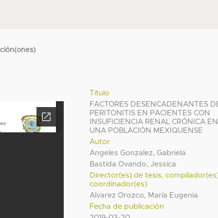
cción(ones)
Título
FACTORES DESENCADENANTES D
PERITONITIS EN PACIENTES CON
INSUFICIENCIA RENAL CRÓNICA E
UNA POBLACIÓN MEXIQUENSE
Autor
Angeles Gonzalez, Gabriela
Bastida Ovando, Jessica
Director(es) de tesis, compilador(es
coordinador(es)
Alvarez Orozco, María Eugenia
Fecha de publicación
2019-03-20