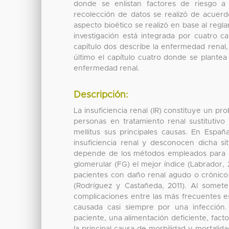
donde se enlistan factores de riesgo a
recolección de datos se realizó de acuerdo 
aspecto bioético se realizó en base al regl
investigación está integrada por cuatro cap
capítulo dos describe la enfermedad renal, 
último el capítulo cuatro donde se plantea 
enfermedad renal.
Descripción:
La insuficiencia renal (IR) constituye un p
personas en tratamiento renal sustitutivo
mellitus sus principales causas. En Esp
insuficiencia renal y desconocen dicha sit
depende de los métodos empleados para la e
glomerular (FG) el mejor índice (Labrador, 
pacientes con daño renal agudo o crónico g
(Rodríguez y Castañeda, 2011). Al someter
complicaciones entre las más frecuentes es
causada casi siempre por una infección.
paciente, una alimentación deficiente, fac