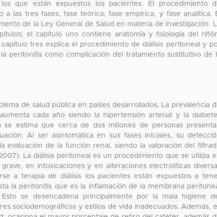
 los que están expuestos los pacientes. El procedimiento 
a las tres fases; fase teórica; fase empírica, y fase analítica. 
amento de la Ley General de Salud en materia de investigación. 
ítulos; el capítulo uno contiene anatomía y fisiología del riñó
capítulo tres explica el procedimiento de diálisis peritoneal y p
la peritonitis como complicación del tratamiento sustitutivo de 
roblema de salud pública en países desarrollados. La prevalencia 
 aumenta cada año siendo la hipertensión arterial y la diabet
aña se estima que cerca de dos millones de personas present
uación. Al ser asintomática en sus fases iniciales, su detecci
valuación de la función renal, siendo la valoración del filtra
2007). La diálisis peritoneal es un procedimiento que se utiliza 
rave, en intoxicaciones y en alteraciones electrolíticas divers
se a terapia de diálisis los pacientes están expuestos a ten
ta la peritonitis que es la inflamación de la membrana peritone
 Esto se desencadena principalmente por la mala higiene d
tores sociodemográficos y estilos de vida inadecuados. Además, 