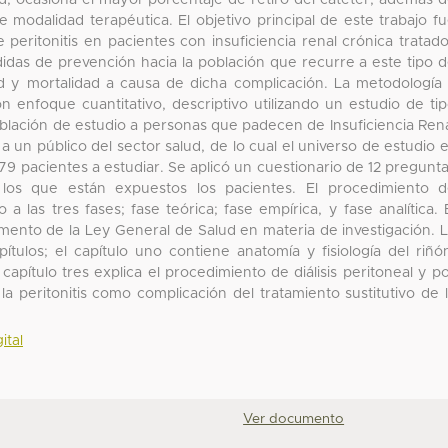
ad, ocasiona el mayor porcentaje de retiro del catéter, además 
 modalidad terapéutica. El objetivo principal de este trabajo f
 peritonitis en pacientes con insuficiencia renal crónica tratad
edidas de prevención hacia la población que recurre a este tipo 
dad y mortalidad a causa de dicha complicación. La metodología
 enfoque cuantitativo, descriptivo utilizando un estudio de ti
blación de estudio a personas que padecen de Insuficiencia Ren
un público del sector salud, de lo cual el universo de estudio 
 pacientes a estudiar. Se aplicó un cuestionario de 12 pregunt
 los que están expuestos los pacientes. El procedimiento 
a las tres fases; fase teórica; fase empírica, y fase analítica. 
amento de la Ley General de Salud en materia de investigación. 
ítulos; el capítulo uno contiene anatomía y fisiología del riñó
capítulo tres explica el procedimiento de diálisis peritoneal y p
la peritonitis como complicación del tratamiento sustitutivo de 
ital
Ver documento