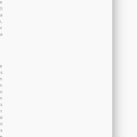
de
El
La
n,
or
la
de
es
an
ón
do
en
as
er
al
el
es