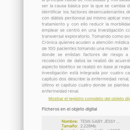
la principal causa de morbilidad y mortalid
ser la causa básica por la que se cambia de
identificar los factores desencadenantes de
con diálisis peritoneal así mismo aplicar m
tratamiento y con ello reducir la morbili
emplear se centró en una investigación con
transversal exploratorio. Tomando como po
Crónica quienes acuden a atención médica a 
de 100 pacientes tomando una muestra de 79
donde se enlistan factores de riesgo a
recolección de datos se realizó de acuerdo 
aspecto bioético se realizó en base al regl
investigación está integrada por cuatro cap
capítulo dos describe la enfermedad renal, 
último el capítulo cuatro donde se plantea 
enfermedad renal.
Mostrar el registro completo del objeto dig
Ficheros en el objeto digital
Nombre:
TESIS GABY JESSY ...
Tamaño:
2.228Mb