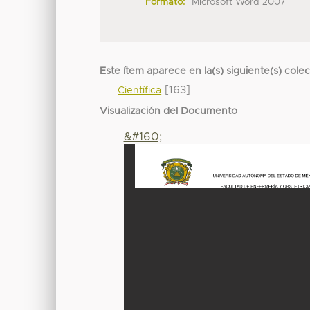
Formato:
Microsoft Word 2007
Este ítem aparece en la(s) siguiente(s) cole
[163]
Científica
Visualización del Documento
&#160;