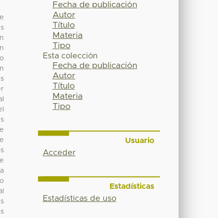
Fecha de publicación
Autor
de
Título
es
Materia
an
Tipo
ón
Esta colección
do
Fecha de publicación
en
Autor
as
Título
er
Materia
al
Tipo
el
es
de
Usuario
ue
os
Acceder
de
 a
po
Estadísticas
al
Estadísticas de uso
es
as