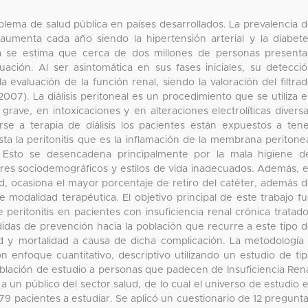
roblema de salud pública en países desarrollados. La prevalencia 
 aumenta cada año siendo la hipertensión arterial y la diabet
aña se estima que cerca de dos millones de personas present
uación. Al ser asintomática en sus fases iniciales, su detecci
valuación de la función renal, siendo la valoración del filtra
2007). La diálisis peritoneal es un procedimiento que se utiliza 
rave, en intoxicaciones y en alteraciones electrolíticas divers
se a terapia de diálisis los pacientes están expuestos a ten
ta la peritonitis que es la inflamación de la membrana peritone
 Esto se desencadena principalmente por la mala higiene d
tores sociodemográficos y estilos de vida inadecuados. Además, 
ad, ocasiona el mayor porcentaje de retiro del catéter, además 
 modalidad terapéutica. El objetivo principal de este trabajo f
 peritonitis en pacientes con insuficiencia renal crónica tratad
edidas de prevención hacia la población que recurre a este tipo 
dad y mortalidad a causa de dicha complicación. La metodología
 enfoque cuantitativo, descriptivo utilizando un estudio de ti
blación de estudio a personas que padecen de Insuficiencia Ren
un público del sector salud, de lo cual el universo de estudio 
 pacientes a estudiar. Se aplicó un cuestionario de 12 pregunt