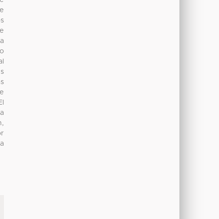
de
ue
os
de
 a
po
al
es
as
de
El
La
n,
or
la