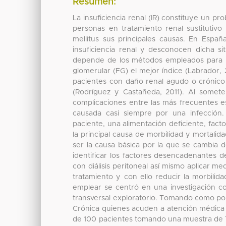
Resumen:
La insuficiencia renal (IR) constituye un p
personas en tratamiento renal sustitutivo
mellitus sus principales causas. En Esp
insuficiencia renal y desconocen dicha sit
depende de los métodos empleados para la e
glomerular (FG) el mejor índice (Labrador, 
pacientes con daño renal agudo o crónico g
(Rodríguez y Castañeda, 2011). Al someter
complicaciones entre las más frecuentes es
causada casi siempre por una infección.
paciente, una alimentación deficiente, fac
la principal causa de morbilidad y mortalid
ser la causa básica por la que se cambia de
identificar los factores desencadenantes de
con diálisis peritoneal así mismo aplicar m
tratamiento y con ello reducir la morbili
emplear se centró en una investigación con
transversal exploratorio. Tomando como po
Crónica quienes acuden a atención médica a 
de 100 pacientes tomando una muestra de 79