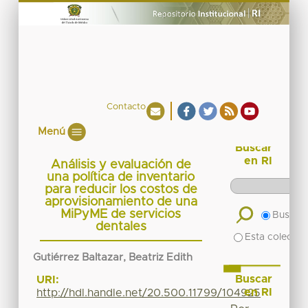
Contacto
Menú
Buscar
en RI
Análisis y evaluación de
una política de inventario
para reducir los costos de
aprovisionamiento de una
MiPyME de servicios
Buscar 
dentales
Esta colecció
Gutiérrez Baltazar, Beatriz Edith
Buscar
URI:
en RI
http://hdl.handle.net/20.500.11799/104925