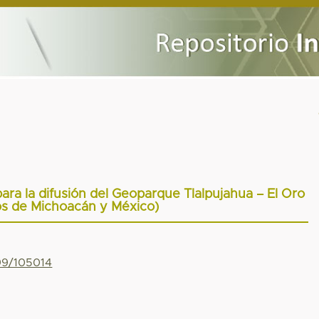
ra la difusión del Geoparque Tlalpujahua – El Oro
os de Michoacán y México)
799/105014