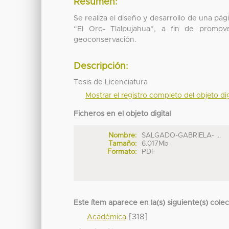
Resumen:
Se realiza el diseño y desarrollo de una pá
“El Oro- Tlalpujahua”, a fin de prom
geoconservación.
Descripción:
Tesis de Licenciatura
Mostrar el registro completo del objeto dig
Ficheros en el objeto digital
Nombre:
SALGADO-GABRIELA- ...
Tamaño:
6.017Mb
Formato:
PDF
Este ítem aparece en la(s) siguiente(s) cole
[318]
Académica