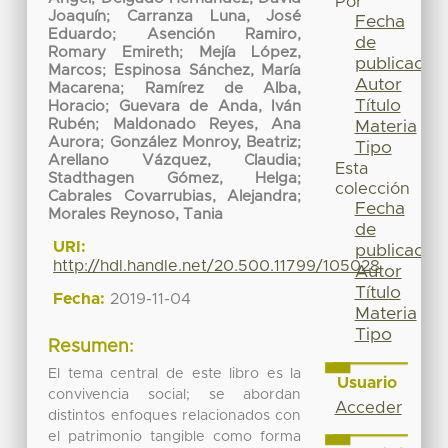
Por
Joaquín
;
Carranza Luna, José
Fecha
Eduardo
;
Asención Ramiro,
de
Romary Emireth
;
Mejía López,
publicación
Marcos
;
Espinosa Sánchez, María
Autor
Macarena
;
Ramírez de Alba,
Título
Horacio
;
Guevara de Anda, Iván
Rubén
;
Maldonado Reyes, Ana
Materia
Aurora
;
González Monroy, Beatriz
;
Tipo
Arellano Vázquez, Claudia
;
Esta
Stadthagen Gómez, Helga
;
colección
Cabrales Covarrubias, Alejandra
;
Fecha
Morales Reynoso, Tania
de
URI:
publicación
http://hdl.handle.net/20.500.11799/105028
Autor
Título
Fecha:
2019-11-04
Materia
Tipo
Resumen:
El tema central de este libro es la
Usuario
convivencia social; se abordan
Acceder
distintos enfoques relacionados con
el patrimonio tangible como forma