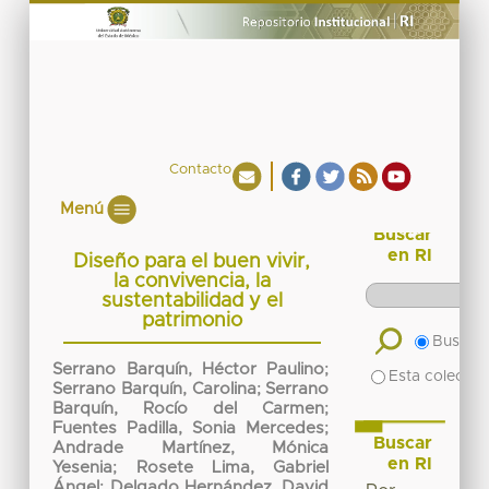
Contacto
Menú
Buscar
en RI
Diseño para el buen vivir,
la convivencia, la
sustentabilidad y el
patrimonio
Buscar 
Serrano Barquín, Héctor Paulino
;
Esta colecció
Serrano Barquín, Carolina
;
Serrano
Barquín, Rocío del Carmen
;
Fuentes Padilla, Sonia Mercedes
;
Buscar
Andrade Martínez, Mónica
en RI
Yesenia
;
Rosete Lima, Gabriel
Ángel
;
Delgado Hernández, David