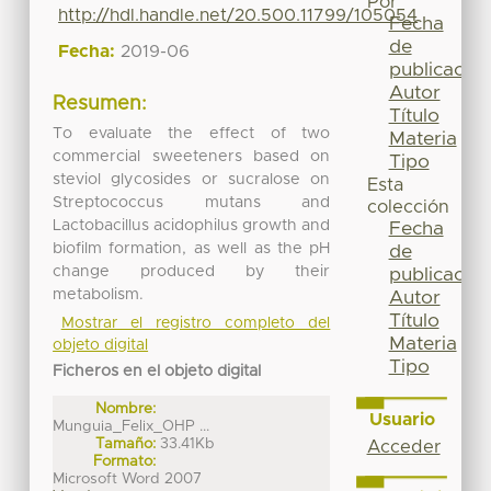
Por
http://hdl.handle.net/20.500.11799/105054
Fecha
de
Fecha:
2019-06
publicación
Autor
Resumen:
Título
To evaluate the effect of two
Materia
commercial sweeteners based on
Tipo
steviol glycosides or sucralose on
Esta
Streptococcus mutans and
colección
Lactobacillus acidophilus growth and
Fecha
biofilm formation, as well as the pH
de
change produced by their
publicación
metabolism.
Autor
Título
Mostrar el registro completo del
Materia
objeto digital
Tipo
Ficheros en el objeto digital
Nombre:
Usuario
Munguia_Felix_OHP ...
Tamaño:
33.41Kb
Acceder
Formato:
Microsoft Word 2007