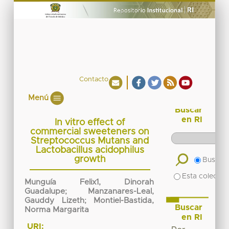
Contacto
Menú
Buscar
en RI
In vitro effect of
commercial sweeteners on
Streptococcus Mutans and
Lactobacillus acidophilus
growth
Buscar 
Esta colecció
Munguía Felix1, Dinorah
Guadalupe
;
Manzanares-Leal,
Gauddy Lizeth
;
Montiel-Bastida,
Buscar
Norma Margarita
en RI
URI: