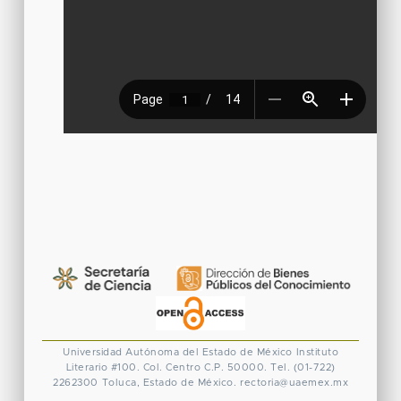
Universidad Autónoma del Estado de México
Instituto
Literario #100. Col. Centro
C.P. 50000. Tel. (01-722)
2262300
Toluca, Estado de México.
rectoria@uaemex.mx