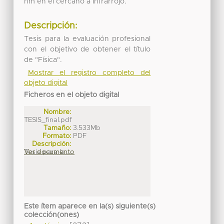
nm en el cercano a infrarrojo.
Descripción:
Tesis para la evaluación profesional
con el objetivo de obtener el título
de "Física".
Mostrar el registro completo del
objeto digital
Ficheros en el objeto digital
Nombre:
TESIS_final.pdf
Tamaño:
3.533Mb
Formato:
PDF
Descripción:
Tesis para la ...
Ver documento
Este ítem aparece en la(s) siguiente(s)
colección(ones)