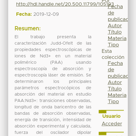
Por
http://hdl.handle.net/20.500.11799/105193
Fecha
de
Fecha:
2019-12-09
publicación
Autor
Resumen:
Título
El trabajo presenta la
Materia
caracterización Judd-Ofelt de las
Tipo
propiedades espectroscópicas de
Esta
iones de Nd3+ en un material
colección
polimérico (PAA) usando
Fecha
espectroscopía de absorción y
de
espectroscopía láser de emisión. Se
publicación
determinaron los principales
Autor
parámetros espectrocópicos de
Título
absorción del material en estudio
Materia
PAA:Nd3+: transiciones observadas,
Tipo
longitud de onda baricentro de las
bandas de absorción observadas,
Usuario
energía de transición, intensidad de
Acceder
absorción experimental y calculada,
fuerza del oscilador dipolar