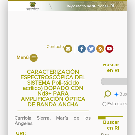
Contacto
Menú
Buscar
en RI
CARACTERIZACIÓN
ESPECTROSCÓPICA DEL
SISTEMA Poli-(ácido
acrílico) DOPADO CON
Nd3+ PARA
Buscar 
AMPLIFICACIÓN ÓPTICA
Esta colecció
DE BANDA ANCHA
Carriola Sierra, María de los
Buscar
Ángeles
en RI
URI: