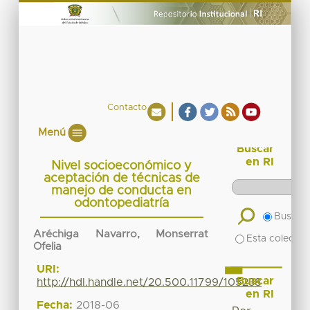
Contacto
Menú
Buscar
en RI
Nivel socioeconómico y
aceptación de técnicas de
manejo de conducta en
odontopediatría
Buscar 
Aréchiga Navarro, Monserrat
Esta colecció
Ofelia
URI:
Buscar
http://hdl.handle.net/20.500.11799/105238
en RI
Fecha:
2018-06