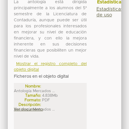
Estadísticas
La antología está dirigida
principalmente a los alumnos del 5º
Estadísticas
semestre de la Licenciatura de
de uso
Contaduría, aunque puede ser útil
para los profesionales interesados
en mejorar su nivel de educación
financiera, y con ello la mejora
inherente en sus decisiones
financieras que posibiliten un mejor
nivel de vida.
Mostrar el registro completo del
objeto digital
Ficheros en el objeto digital
Nombre:
Antología Mercados ...
Tamaño:
4.838Mb
Formato:
PDF
Descripción:
Antología Mercados ...
Ver documento