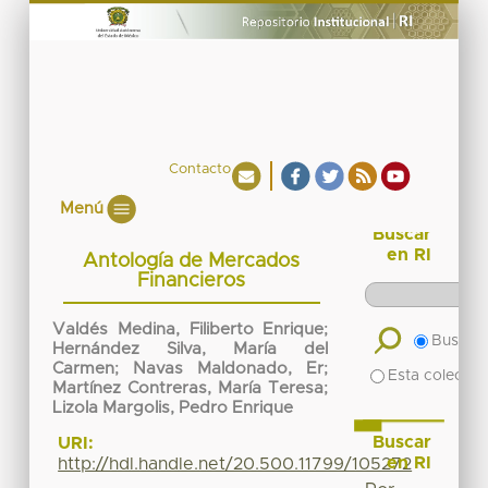
Contacto
Menú
Buscar
en RI
Antología de Mercados
Financieros
Valdés Medina, Filiberto Enrique
;
Buscar 
Hernández Silva, María del
Carmen
;
Navas Maldonado, Er
;
Esta colecció
Martínez Contreras, María Teresa
;
Lizola Margolis, Pedro Enrique
Buscar
URI:
en RI
http://hdl.handle.net/20.500.11799/105272