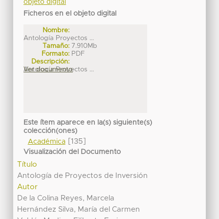
objeto digital
Ficheros en el objeto digital
Nombre:
Antología Proyectos ...
Tamaño:
7.910Mb
Formato:
PDF
Descripción:
Antología Proyectos ...
Ver documento
Este ítem aparece en la(s) siguiente(s)
colección(ones)
[135]
Académica
Visualización del Documento
Título
Antología de Proyectos de Inversión
Autor
De la Colina Reyes, Marcela
Hernández Silva, María del Carmen