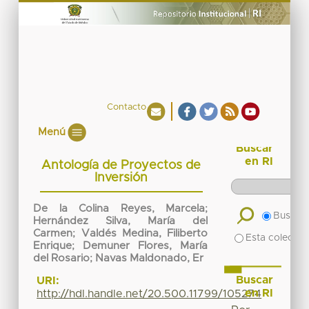
Contacto
Menú
Buscar
en RI
Antología de Proyectos de
Inversión
De la Colina Reyes, Marcela
;
Buscar 
Hernández Silva, María del
Carmen
;
Valdés Medina, Filiberto
Esta colecció
Enrique
;
Demuner Flores, María
del Rosario
;
Navas Maldonado, Er
Buscar
URI:
en RI
http://hdl.handle.net/20.500.11799/105274