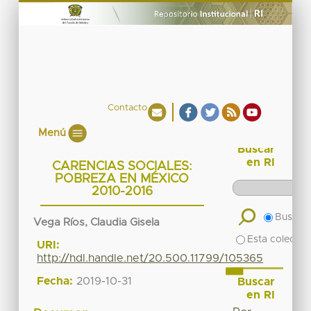
Contacto
Menú
Buscar
en RI
CARENCIAS SOCIALES:
POBREZA EN MÉXICO
2010-2016
Buscar 
Vega Ríos, Claudia Gisela
Esta colecció
URI:
http://hdl.handle.net/20.500.11799/105365
Fecha:
2019-10-31
Buscar
en RI