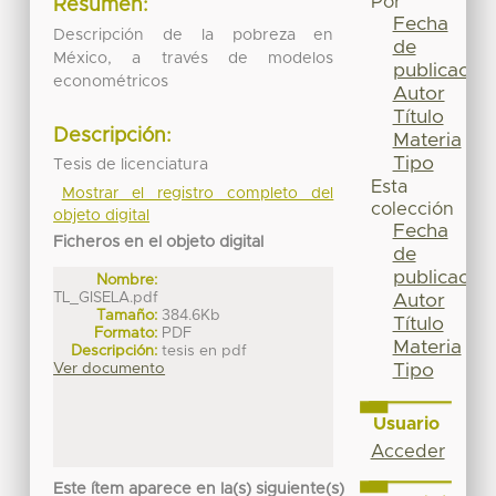
Por
Resumen:
Fecha
Descripción de la pobreza en
de
México, a través de modelos
publicación
econométricos
Autor
Título
Descripción:
Materia
Tipo
Tesis de licenciatura
Esta
Mostrar el registro completo del
colección
objeto digital
Fecha
Ficheros en el objeto digital
de
publicación
Nombre:
TL_GISELA.pdf
Autor
Tamaño:
384.6Kb
Título
Formato:
PDF
Materia
Descripción:
tesis en pdf
Tipo
Ver documento
Usuario
Acceder
Este ítem aparece en la(s) siguiente(s)