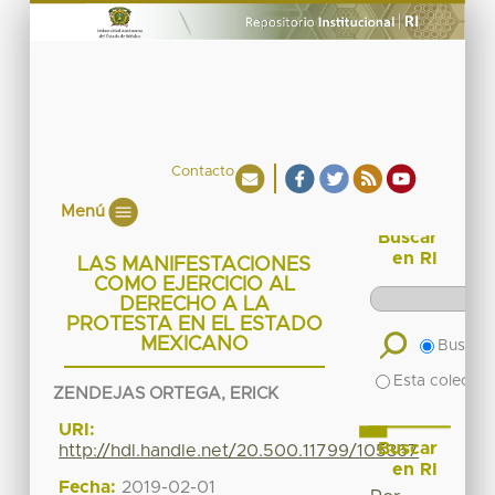
Contacto
Menú
Buscar
en RI
LAS MANIFESTACIONES
COMO EJERCICIO AL
DERECHO A LA
PROTESTA EN EL ESTADO
MEXICANO
Buscar 
Esta colecció
ZENDEJAS ORTEGA, ERICK
URI:
Buscar
http://hdl.handle.net/20.500.11799/105367
en RI
Fecha:
2019-02-01