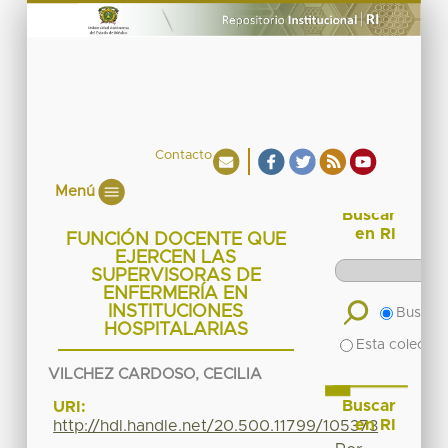
Contacto
Menú
Buscar
en RI
FUNCIÓN DOCENTE QUE
EJERCEN LAS
SUPERVISORAS DE
ENFERMERÍA EN
INSTITUCIONES
Buscar 
HOSPITALARIAS
Esta colecció
VILCHEZ CARDOSO, CECILIA
Buscar
URI:
en RI
http://hdl.handle.net/20.500.11799/105373