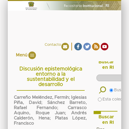
Contacto
Menú
Buscar
en RI
Discusión epistemológica
entorno a la
sustentabilidad y el
desarrollo
Buscar 
Carreño Meléndez, Fermín
;
Iglesias
Esta colecció
Piña, David
;
Sánchez Barreto,
Rafael Fernando
;
Carrasco
Aquino, Roque Juan
;
Andrés
Buscar
Calderón, Hena
;
Platas López,
en RI
Francisco