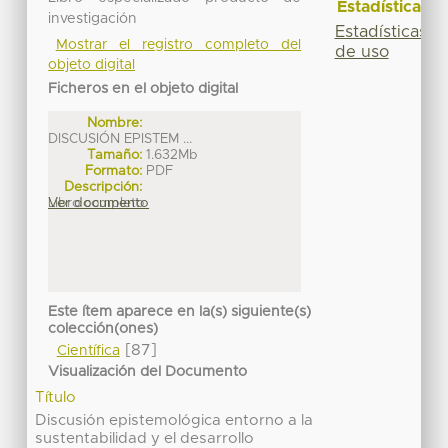
Estadísticas
investigación
Estadísticas
Mostrar el registro completo del
de uso
objeto digital
Ficheros en el objeto digital
Nombre:
DISCUSIÓN EPISTEM ...
Tamaño:
1.632Mb
Formato:
PDF
Descripción:
Libro completo
Ver documento
Este ítem aparece en la(s) siguiente(s)
colección(ones)
[87]
Científica
Visualización del Documento
Título
Discusión epistemológica entorno a la
sustentabilidad y el desarrollo