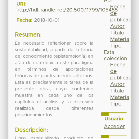
Por
URI:
Fecha
http://hdl.handle.net/20.500.11799/105455
de
publicación
Fecha:
2018-10-01
Autor
Título
Resumen:
Materia
Es necesario reflexionar sobre la
Tipo
sustentabilidad, a partir de la teoría
Esta
del conocimiento (epistemología) en
colección
afán de contribuir a este paradigma
Fecha
en términos de aportaciones
de
teóricas de planteamientos alternos.
publicación
Esta es precisamente la tarea de la
Autor
presente obra, cuyo contenido
Título
muestra en cada uno de los
Materia
capítulos el análisis y la discusión
Tipo
realizada desde diferentes
posicionamientos.
Usuario
Acceder
Descripción:
Libro especializado producto de