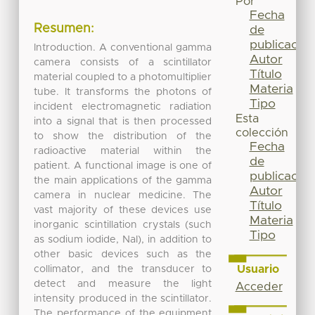
Por
Fecha
Resumen:
de
publicación
Introduction. A conventional gamma
Autor
camera consists of a scintillator
Título
material coupled to a photomultiplier
Materia
tube. It transforms the photons of
Tipo
incident electromagnetic radiation
Esta
into a signal that is then processed
colección
to show the distribution of the
Fecha
radioactive material within the
de
patient. A functional image is one of
publicación
the main applications of the gamma
Autor
camera in nuclear medicine. The
Título
vast majority of these devices use
Materia
inorganic scintillation crystals (such
Tipo
as sodium iodide, NaI), in addition to
other basic devices such as the
Usuario
collimator, and the transducer to
detect and measure the light
Acceder
intensity produced in the scintillator.
The performance of the equipment