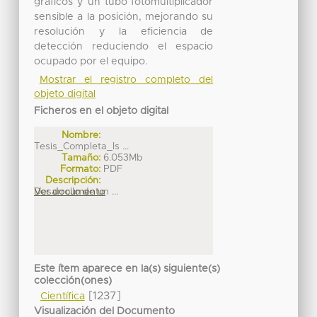
gráficos y un tubo fotomultiplicador
sensible a la posición, mejorando su
resolución y la eficiencia de
detección reduciendo el espacio
ocupado por el equipo.
Mostrar el registro completo del
objeto digital
Ficheros en el objeto digital
Nombre:
Tesis_Completa_Is ...
Tamaño:
6.053Mb
Formato:
PDF
Descripción:
Desarrollo de un ...
Ver documento
Este ítem aparece en la(s) siguiente(s)
colección(ones)
[1237]
Científica
Visualización del Documento