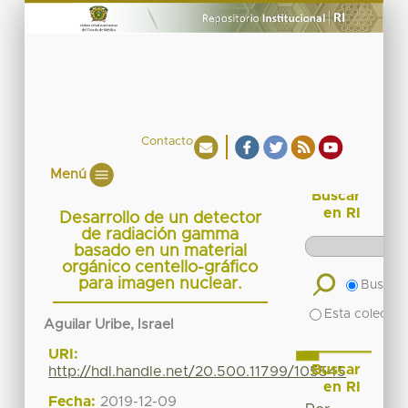
Contacto
Menú
Buscar
en RI
Desarrollo de un detector
de radiación gamma
basado en un material
orgánico centello-gráfico
para imagen nuclear.
Buscar 
Esta colecció
Aguilar Uribe, Israel
URI:
Buscar
http://hdl.handle.net/20.500.11799/105545
en RI
Fecha:
2019-12-09