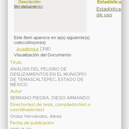
Estadísticas
Descripción:
Se realiza el ...
Ver documento
Estadísticas
de uso
Este ítem aparece en la(s) siguiente(s)
colección(ones)
[318]
Académica
Visualización del Documento
Título
ANÁLISIS DEL PELIGRO DE
DESLIZAMIENTOS EN EL MUNICIPIO
DE TEMASCALTEPEC, ESTADO DE
MÉXICO
Autor
SERRANO PIEDRA, DIEGO ARMANDO
Director(es) de tesis, compilador(es) o
coordinador(es)
Ordaz Hernández, Alexis
Fecha de publicación