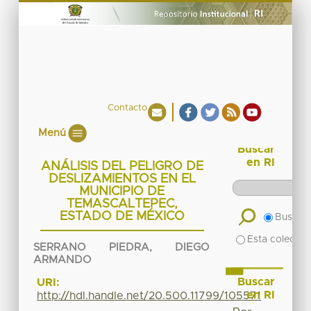
Contacto
Menú
Buscar
en RI
ANÁLISIS DEL PELIGRO DE
DESLIZAMIENTOS EN EL
MUNICIPIO DE
TEMASCALTEPEC,
ESTADO DE MÉXICO
Buscar 
Esta colecció
SERRANO PIEDRA, DIEGO
ARMANDO
Buscar
URI:
en RI
http://hdl.handle.net/20.500.11799/105571