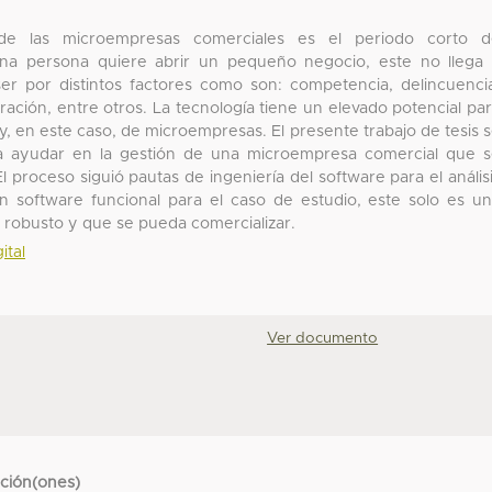
e las microempresas comerciales es el periodo corto d
 una persona quiere abrir un pequeño negocio, este no llega
ser por distintos factores como son: competencia, delincuenci
tración, entre otros. La tecnología tiene un elevado potencial pa
s y, en este caso, de microempresas. El presente trabajo de tesis 
a ayudar en la gestión de una microempresa comercial que 
l proceso siguió pautas de ingeniería del software para el anális
n software funcional para el caso de estudio, este solo es u
 robusto y que se pueda comercializar.
ital
Ver documento
cción(ones)