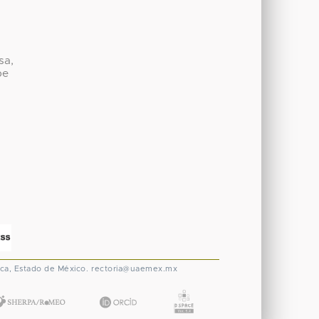
sa,
be
ca, Estado de México.
rectoria@uaemex.mx