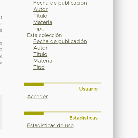
Fecha de publicación
Autor
ol
Título
as
Materia
se
Tipo
se
Esta colección
as
Fecha de publicación
se
Autor
00
Título
la
Materia
de
Tipo
Usuario
Acceder
Estadísticas
Estadísticas de uso