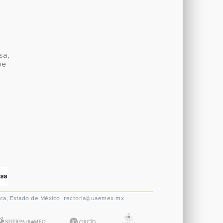
sa,
be
ca, Estado de México.
rectoria@uaemex.mx