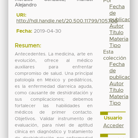
Por
Alejandro
Fecha
de
URI:
publicación
http://hdl.handle.net/20.500.11799/105700
Autor
Fecha:
2019-04-30
Título
Materia
Tipo
Resumen:
Esta
Antecedentes. La medicina, arte en
colección
evolución, ofrece al médico
Fecha
auxiliares para enfrentar
de
compromiso de salud. Una principal
publicación
patología en México y pediátricos,
Autor
es la enfermedad diarreica aguda,
Título
como causante de deshidratación y
Materia
sus complicaciones; debemos
Tipo
fortalecer las habilidades en
médicos de primer contacto.
Usuario
Objetivos. Validar instrumento de
evaluación, para nivel de aptitud
Acceder
clínica en diagnóstico y tratamiento