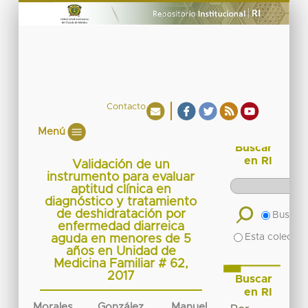
Contacto
Menú
Buscar
en RI
Validación de un
instrumento para evaluar
aptitud clínica en
diagnóstico y tratamiento
de deshidratación por
Buscar 
enfermedad diarreica
Esta colecció
aguda en menores de 5
años en Unidad de
Medicina Familiar # 62,
2017
Buscar
en RI
Morales González, Manuel