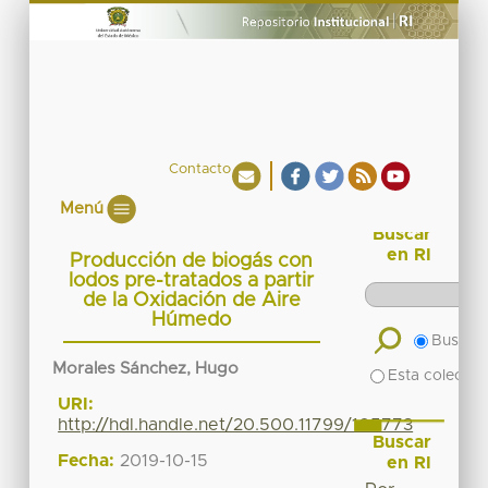
Contacto
Menú
Buscar
en RI
Producción de biogás con
lodos pre-tratados a partir
de la Oxidación de Aire
Húmedo
Buscar 
Morales Sánchez, Hugo
Esta colecció
URI:
http://hdl.handle.net/20.500.11799/105773
Buscar
Fecha:
2019-10-15
en RI