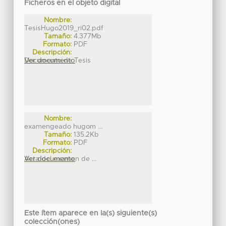
Ficheros en el objeto digital
Nombre:
TesisHugo2019_ri02.pdf
Tamaño:
4.377Mb
Formato:
PDF
Descripción:
Documento de Tesis
Ver documento
Nombre:
examengeado hugom ...
Tamaño:
135.2Kb
Formato:
PDF
Descripción:
Acta del examen de ...
Ver documento
Este ítem aparece en la(s) siguiente(s)
colección(ones)