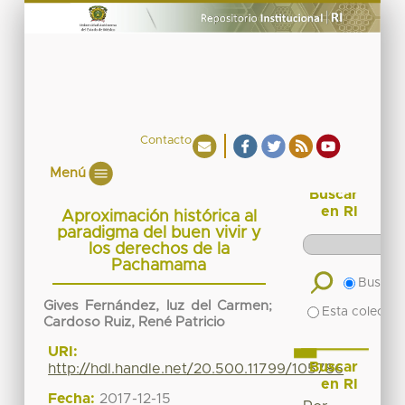
Contacto
Menú
Buscar
en RI
Aproximación histórica al
paradigma del buen vivir y
los derechos de la
Pachamama
Buscar 
Gives Fernández, luz del Carmen
;
Esta colecció
Cardoso Ruiz, René Patricio
URI:
Buscar
http://hdl.handle.net/20.500.11799/105786
en RI
Fecha:
2017-12-15