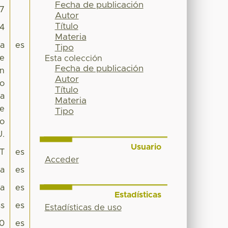
Fecha de publicación
77
Autor
Título
94
Materia
na
es
Tipo
de
Esta colección
Fecha de publicación
ón
Autor
no
Título
ta
Materia
te
Tipo
co
U.
Usuario
T
es
Acceder
pa
es
ma
es
Estadísticas
s
es
Estadísticas de uso
.0
es