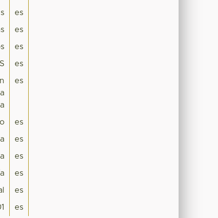
es
es
s
es
os
es
ES
es
en
es
la
na
ro
es
ca
es
a
es
ía
es
al
es
01
es