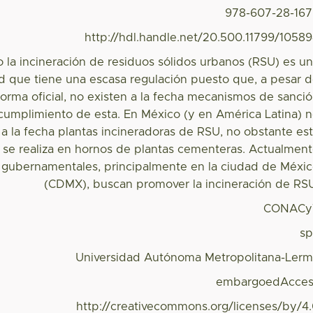
978-607-28-16
http://hdl.handle.net/20.500.11799/1058
 la incineración de residuos sólidos urbanos (RSU) es u
ad que tiene una escasa regulación puesto que, a pesar 
norma oficial, no existen a la fecha mecanismos de sanci
ncumplimiento de esta. En México (y en América Latina) 
 a la fecha plantas incineradoras de RSU, no obstante es
d se realiza en hornos de plantas cementeras. Actualmen
as gubernamentales, principalmente en la ciudad de Méxi
(CDMX), buscan promover la incineración de RS
CONACy
s
Universidad Autónoma Metropolitana-Ler
embargoedAcces
http://creativecommons.org/licenses/by/4