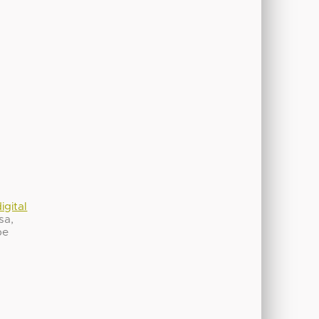
igital
sa,
be