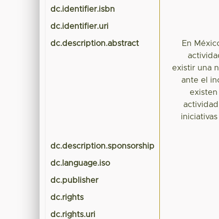
dc.identifier.isbn
dc.identifier.uri
dc.description.abstract
En México
activid
existir una 
ante el i
existen
activida
iniciativ
dc.description.sponsorship
dc.language.iso
dc.publisher
dc.rights
dc.rights.uri