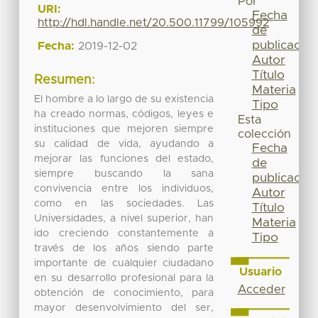
Por
URI:
Fecha
http://hdl.handle.net/20.500.11799/105992
de
publicación
Fecha:
2019-12-02
Autor
Título
Resumen:
Materia
El hombre a lo largo de su existencia
Tipo
ha creado normas, códigos, leyes e
Esta
instituciones que mejoren siempre
colección
su calidad de vida, ayudando a
Fecha
mejorar las funciones del estado,
de
siempre buscando la sana
publicación
convivencia entre los individuos,
Autor
como en las sociedades. Las
Título
Universidades, a nivel superior, han
Materia
ido creciendo constantemente a
Tipo
través de los años siendo parte
importante de cualquier ciudadano
Usuario
en su desarrollo profesional para la
Acceder
obtención de conocimiento, para
mayor desenvolvimiento del ser,