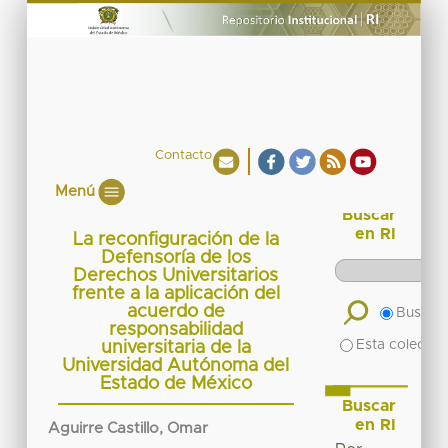
Contacto
Menú
Buscar
en RI
La reconfiguración de la
Defensoría de los
Derechos Universitarios
frente a la aplicación del
acuerdo de
Buscar 
responsabilidad
Esta colecció
universitaria de la
Universidad Autónoma del
Estado de México
Buscar
en RI
Aguirre Castillo, Omar