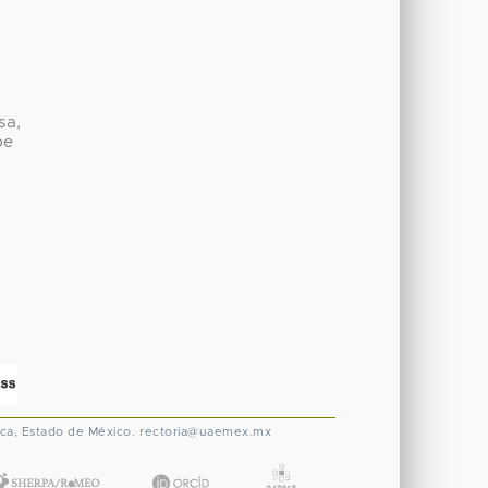
sa,
be
ca, Estado de México.
rectoria@uaemex.mx