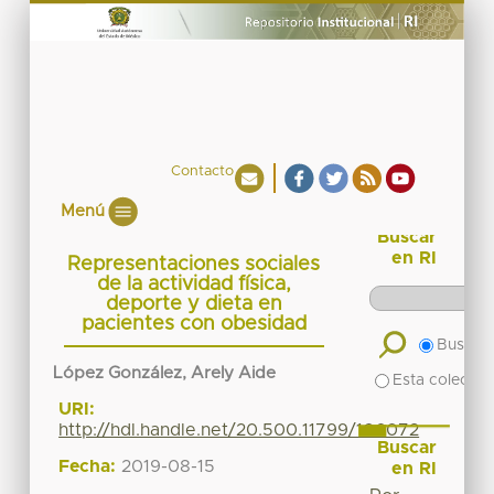
Contacto
Menú
Buscar
en RI
Representaciones sociales
de la actividad física,
deporte y dieta en
pacientes con obesidad
Buscar 
López González, Arely Aide
Esta colecció
URI:
http://hdl.handle.net/20.500.11799/106072
Buscar
Fecha:
2019-08-15
en RI