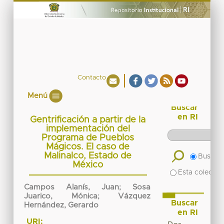
Contacto
Menú
Buscar
en RI
Gentrificación a partir de la
implementación del
Programa de Pueblos
Mágicos. El caso de
Malinalco, Estado de
Buscar 
México
Esta colecció
Campos Alanís, Juan
;
Sosa
Juarico, Mónica
;
Vázquez
Buscar
Hernández, Gerardo
en RI
URI: