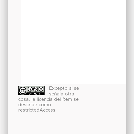
Excepto si se
señala otra
cosa, la licencia del ítem se
describe como
restrictedAccess