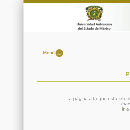
Menú
P
La página a la que está inte
/han
Ir 