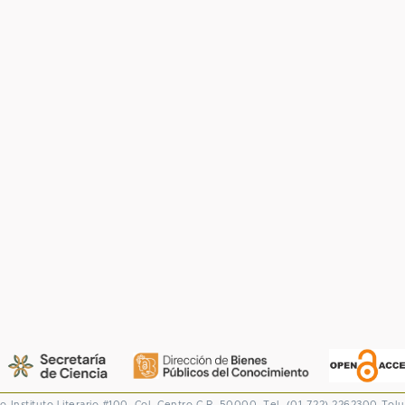
co
Instituto Literario #100. Col. Centro
C.P. 50000. Tel. (01-722) 2262300
Tolu