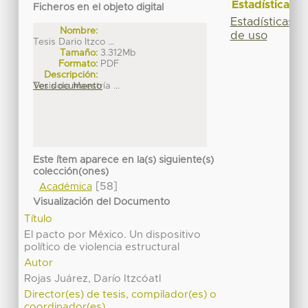
Estadísticas
Ficheros en el objeto digital
Estadísticas
Nombre:
de uso
Tesis Dario Itzco ...
Tamaño:
3.312Mb
Formato:
PDF
Descripción:
Tesis de Maestría ...
Ver documento
Este ítem aparece en la(s) siguiente(s)
colección(ones)
[58]
Académica
Visualización del Documento
Título
El pacto por México. Un dispositivo
político de violencia estructural
Autor
Rojas Juárez, Darío Itzcóatl
Director(es) de tesis, compilador(es) o
coordinador(es)