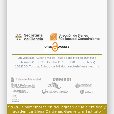
Universidad Autónoma del Estado de México
Instituto
Literario #100. Col. Centro
C.P. 50000. Tel. (01-722)
2262300
Toluca, Estado de México.
rectoria@uaemex.mx
CONACYT
"2026, Conmemoración del ingreso de la científica y
académica Elena Cárdenas Guerrero al Instituto