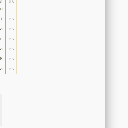
de
es
co
ad
es
ca
es
e
es
ía
es
6
es
na
es