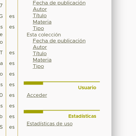
Fecha de publicación
97
Autor
Título
IG
es
Materia
as
es
Tipo
de
Esta colección
Fecha de publicación
co
Autor
T
es
Título
Materia
pa
es
Tipo
co
es
s
es
Usuario
Acceder
.0
es
as
es
Estadísticas
eb
es
Estadísticas de uso
ES
es