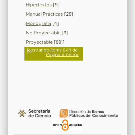
Hipertextos
[9]
Manual Prácticas
[28]
Monografía
[4]
No Proyectable
[9]
Proyectable
[881]
Mostrando ítems 6-14 de
14
Página anterior