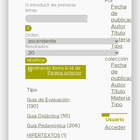
Por
O introducir las primeras
Fecha
letras:
de
publicación
Autor
Título
Orden:
Materia
Tipo
Resultados:
Esta
colección
Fecha
Mostrando ítems 6-14 de
14
de
Página anterior
publicación
Autor
Tipo
Título
Materia
Guía de Evaluación
Tipo
[130]
Guía Didáctica
[55]
Usuario
Guía Pedagógica
[206]
Acceder
HIPERTEXTOS
[1]