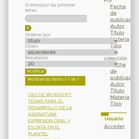
Por
O introducir las primeras
Fecha
letras:
de
publicación
Autor
Título
Ordenar por:
Materia
Tipo
Orden:
Esta
Resultados:
colección
Fecha
de
publicación
Mostrando ítems 1-1 de 1
Autor
Título
USO DE MICROSOFT
Materia
TEAMS PARA EL
Tipo
DESARROLLO DE LA
ASIGNATURA
Usuario
EXPRESION ORAL Y
Acceder
ESCRITA EN EL
PLANTEL