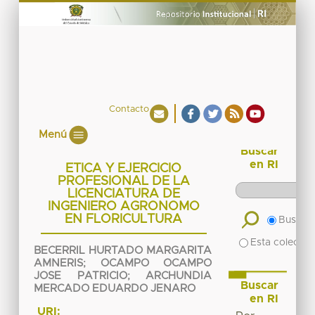
Contacto
Menú
Buscar
en RI
ETICA Y EJERCICIO
PROFESIONAL DE LA
LICENCIATURA DE
INGENIERO AGRONOMO
EN FLORICULTURA
Buscar 
Esta colecció
BECERRIL HURTADO MARGARITA
AMNERIS
;
OCAMPO OCAMPO
JOSE PATRICIO
;
ARCHUNDIA
Buscar
MERCADO EDUARDO JENARO
en RI
URI: