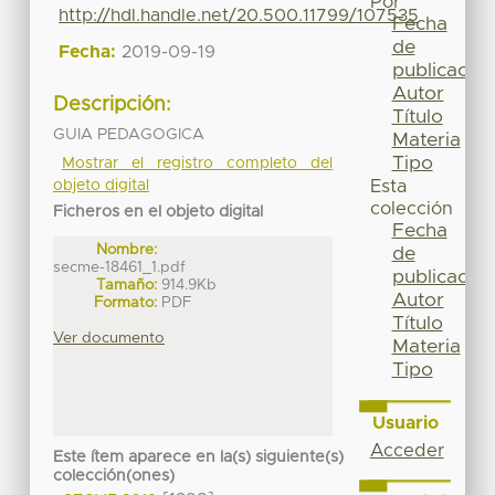
Por
http://hdl.handle.net/20.500.11799/107535
Fecha
de
Fecha:
2019-09-19
publicación
Autor
Descripción:
Título
GUIA PEDAGOGICA
Materia
Tipo
Mostrar el registro completo del
objeto digital
Esta
colección
Ficheros en el objeto digital
Fecha
Nombre:
de
secme-18461_1.pdf
publicación
Tamaño:
914.9Kb
Autor
Formato:
PDF
Título
Ver documento
Materia
Tipo
Usuario
Acceder
Este ítem aparece en la(s) siguiente(s)
colección(ones)